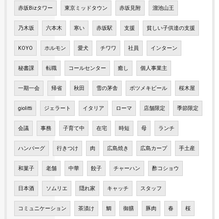
赤坂Bizタワー
東京ミッドタウン
赤坂見附
溜池山王
乃木坂
六本木
寒い
赤坂駅
支援
貧しい子供達の支援
KOYO
ホルモン
愛犬
チワワ
社員
インターン
秘書課
転職
コールセンター
癒し
個人事業主
一期一会
帰省
秋田
雪の茅舎
ボツメキビール
桜木屋
giolitti
ジェラート
イタリア
ローマ
店舗限定
季節限定
会議
事務
子育て中
在宅
時短
母
ランチ
ハンバーグ
行きつけ
肉
広島焼き
広島カープ
手土産
和菓子
老舗
中華
餃子
チャーハン
酢コショウ
日本酒
ソムリエ
隠れ家
キャッチ
スタッフ
コミュニケーション
茶漬け
鯛
御膳
豚肉
春
桜