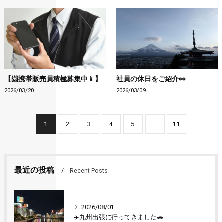
【📨携帯販売員積極募集中📱】
社員の休日をご紹介👀
2026/03/20
2026/03/09
1
2
3
4
5
...
11
最近の投稿
Recent Posts
2026/08/01
✈️九州出張に行ってきました🚗