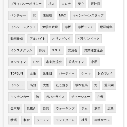
プライバシーポリシー
求人
コロナ
安心
正社員
ベンチャー
SE
未経験
MAC
キャンペーンスタッフ
イベントスタッフ
大学生歓迎
赤坂
赤坂ランチ
動画編集
動画作成
アルバイト
オリンピック
パラリンピック
インスタグラム
採用
SuSuKi
交流会
異業種交流会
オンライン
LINE
名刺交流会
公式ライン
小用
TOPGUN
出張
誕生日
パーティー
ケーキ
おめでとう
イベント
高知
大阪
たこ焼き
坂本龍馬
海
通天閣
キッチンカー
秋
ガパオライス
チャーシュー
弁当
金木犀
息抜き
自然
ウォーキング
ジム
筋肉
広島
牡蠣
和食
ラーメン
ランチタイム
社長
赤坂サカス