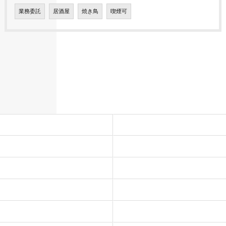
業務委託
居酒屋
焼き鳥
喫煙可
ホーム
事業案内
通信事業
BPO・アウトソーシング事業
代理店商材
会社情報
会社概要
沿革
組織図
アクセス