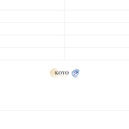
代表挨拶
主要取引先
社員紹介
ブログ
求人一覧
採用Q&A
採用申込
お問い合わせ
プライバシーポリシー
サイトマップ
c 2026 人生のターニングポイントになれる企業 ALL RIGHTS RESERVED.