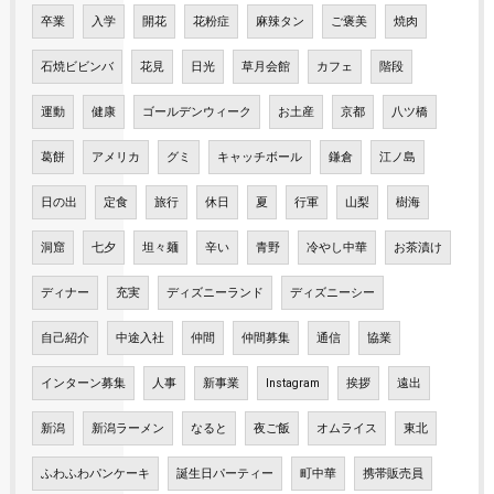
卒業
入学
開花
花粉症
麻辣タン
ご褒美
焼肉
石焼ビビンバ
花見
日光
草月会館
カフェ
階段
運動
健康
ゴールデンウィーク
お土産
京都
八ツ橋
葛餅
アメリカ
グミ
キャッチボール
鎌倉
江ノ島
日の出
定食
旅行
休日
夏
行軍
山梨
樹海
洞窟
七夕
坦々麺
辛い
青野
冷やし中華
お茶漬け
ディナー
充実
ディズニーランド
ディズニーシー
自己紹介
中途入社
仲間
仲間募集
通信
協業
インターン募集
人事
新事業
Instagram
挨拶
遠出
新潟
新潟ラーメン
なると
夜ご飯
オムライス
東北
ふわふわパンケーキ
誕生日パーティー
町中華
携帯販売員