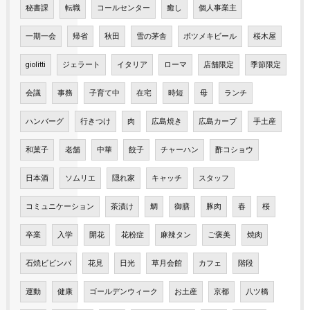
秘書課
転職
コールセンター
癒し
個人事業主
一期一会
帰省
秋田
雪の茅舎
ボツメキビール
桜木屋
giolitti
ジェラート
イタリア
ローマ
店舗限定
季節限定
会議
事務
子育て中
在宅
時短
母
ランチ
ハンバーグ
行きつけ
肉
広島焼き
広島カープ
手土産
和菓子
老舗
中華
餃子
チャーハン
酢コショウ
日本酒
ソムリエ
隠れ家
キャッチ
スタッフ
コミュニケーション
茶漬け
鯛
御膳
豚肉
春
桜
卒業
入学
開花
花粉症
麻辣タン
ご褒美
焼肉
石焼ビビンバ
花見
日光
草月会館
カフェ
階段
運動
健康
ゴールデンウィーク
お土産
京都
八ツ橋