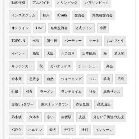
動画作成
アルバイト
オリンピック
パラリンピック
インスタグラム
採用
SuSuKi
交流会
異業種交流会
オンライン
LINE
名刺交流会
公式ライン
小用
TOPGUN
出張
誕生日
パーティー
ケーキ
おめでとう
イベント
高知
大阪
たこ焼き
坂本龍馬
海
通天閣
キッチンカー
秋
ガパオライス
チャーシュー
弁当
金木犀
息抜き
自然
ウォーキング
ジム
筋肉
広島
牡蠣
和食
ラーメン
ランチタイム
社長
赤坂サカス
赤坂Bizタワー
東京ミッドタウン
赤坂見附
溜池山王
乃木坂
六本木
寒い
赤坂駅
支援
貧しい子供達の支援
KOYO
ホルモン
愛犬
チワワ
社員
インターン