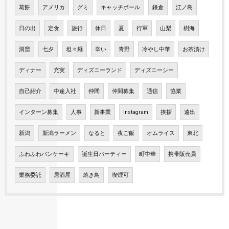
葛餅
アメリカ
グミ
キャッチボール
鎌倉
江ノ島
日の出
定食
旅行
休日
夏
行軍
山梨
樹海
洞窟
七夕
坦々麺
辛い
青野
冷やし中華
お茶漬け
ディナー
充実
ディズニーランド
ディズニーシー
自己紹介
中途入社
仲間
仲間募集
通信
協業
インターン募集
人事
新事業
Instagram
挨拶
遠出
新潟
新潟ラーメン
なると
夜ご飯
オムライス
東北
ふわふわパンケーキ
誕生日パーティー
町中華
携帯販売員
業務委託
居酒屋
焼き鳥
喫煙可