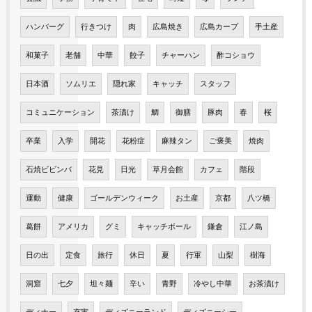
ハンバーグ
行きつけ
肉
広島焼き
広島カープ
手土産
和菓子
老舗
中華
餃子
チャーハン
酢コショウ
日本酒
ソムリエ
隠れ家
キャッチ
スタッフ
コミュニケーション
茶漬け
鯛
御膳
豚肉
春
桜
卒業
入学
開花
花粉症
麻辣タン
ご褒美
焼肉
石焼ビビンバ
花見
日光
草月会館
カフェ
階段
運動
健康
ゴールデンウィーク
お土産
京都
八ツ橋
葛餅
アメリカ
グミ
キャッチボール
鎌倉
江ノ島
日の出
定食
旅行
休日
夏
行軍
山梨
樹海
洞窟
七夕
坦々麺
辛い
青野
冷やし中華
お茶漬け