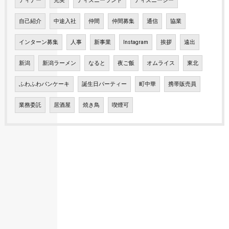
ディナー
充実
ディズニーランド
ディズニーシー
自己紹介
中途入社
仲間
仲間募集
通信
協業
インターン募集
人事
新事業
Instagram
挨拶
遠出
新潟
新潟ラーメン
なると
夜ご飯
オムライス
東北
ふわふわパンケーキ
誕生日パーティー
町中華
携帯販売員
業務委託
居酒屋
焼き鳥
喫煙可