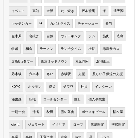
イベント
高知
大阪
たこ焼き
坂本龍馬
海
通天閣
キッチンカー
秋
ガパオライス
チャーシュー
弁当
金木犀
息抜き
自然
ウォーキング
ジム
筋肉
広島
牡蠣
和食
ラーメン
ランチタイム
社長
赤坂サカス
赤坂Bizタワー
東京ミッドタウン
赤坂見附
溜池山王
乃木坂
六本木
寒い
赤坂駅
支援
貧しい子供達の支援
KOYO
ホルモン
愛犬
チワワ
社員
インターン
秘書課
転職
コールセンター
癒し
個人事業主
一期一会
帰省
秋田
雪の茅舎
ボツメキビール
桜木屋
giolitti
ジェラート
イタリア
ローマ
店舗限定
季節限定
会議
事務
子育て中
在宅
時短
母
ランチ