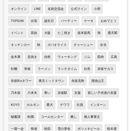
オンライン
LINE
名刺交流会
公式ライン
小用
TOPGUN
出張
誕生日
パーティー
ケーキ
おめでとう
イベント
高知
大阪
たこ焼き
坂本龍馬
海
通天閣
キッチンカー
秋
ガパオライス
チャーシュー
弁当
金木犀
息抜き
自然
ウォーキング
ジム
筋肉
広島
牡蠣
和食
ラーメン
ランチタイム
社長
赤坂サカス
赤坂Bizタワー
東京ミッドタウン
赤坂見附
溜池山王
乃木坂
六本木
寒い
赤坂駅
支援
貧しい子供達の支援
KOYO
ホルモン
愛犬
チワワ
社員
インターン
秘書課
転職
コールセンター
癒し
個人事業主
一期一会
帰省
秋田
雪の茅舎
ボツメキビール
桜木屋