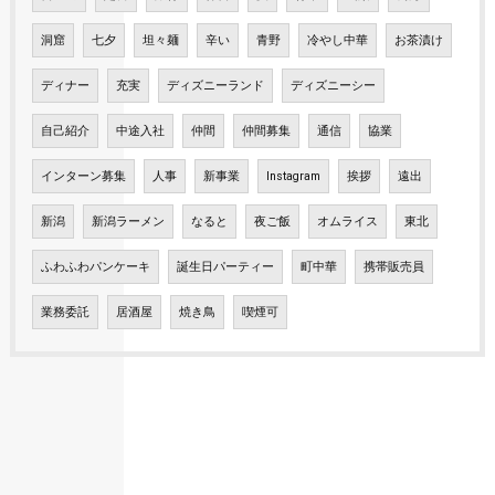
洞窟
七夕
坦々麺
辛い
青野
冷やし中華
お茶漬け
ディナー
充実
ディズニーランド
ディズニーシー
自己紹介
中途入社
仲間
仲間募集
通信
協業
インターン募集
人事
新事業
Instagram
挨拶
遠出
新潟
新潟ラーメン
なると
夜ご飯
オムライス
東北
ふわふわパンケーキ
誕生日パーティー
町中華
携帯販売員
業務委託
居酒屋
焼き鳥
喫煙可