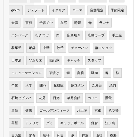
giolitti
ジェラート
イタリア
ローマ
店舗限定
季節限定
会議
事務
子育て中
在宅
時短
母
ランチ
ハンバーグ
行きつけ
肉
広島焼き
広島カープ
手土産
和菓子
老舗
中華
餃子
チャーハン
酢コショウ
日本酒
ソムリエ
隠れ家
キャッチ
スタッフ
コミュニケーション
茶漬け
鯛
御膳
豚肉
春
桜
卒業
入学
開花
花粉症
麻辣タン
ご褒美
焼肉
石焼ビビンバ
花見
日光
草月会館
カフェ
階段
運動
健康
ゴールデンウィーク
お土産
京都
八ツ橋
葛餅
アメリカ
グミ
キャッチボール
鎌倉
江ノ島
日の出
定食
旅行
休日
夏
行軍
山梨
樹海