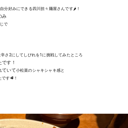
、
自分好みにできる四川担々麺屋さんです🌶️！
のみ
じで
は辛さ2にしてしびれを1に挑戦してみたところ
たです！
れていて
小松菜のシャキシャキ感と
です🥩！