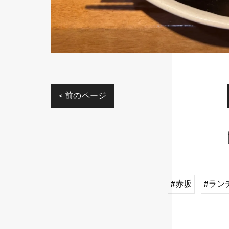
< 前のページ
#赤坂
#ラン