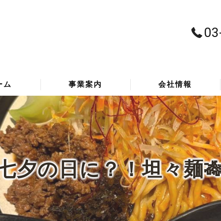
03
ーム
事業案内
会社情報
通信事業
代表挨拶
BPO・アウトソーシング事業
主要取引先
七夕の日に？！坦々麺
代理店商材