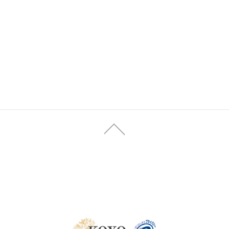
トソーシング事業
代理店商材
会社情報
会社概要
沿革
人一覧
採用Q&A
採用申込
お問い合わせ
プライバシー