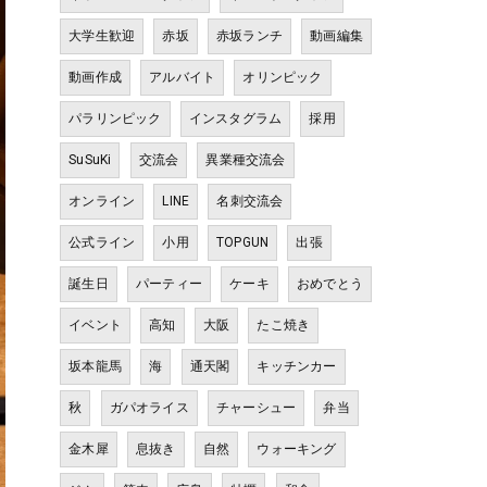
大学生歓迎
赤坂
赤坂ランチ
動画編集
動画作成
アルバイト
オリンピック
パラリンピック
インスタグラム
採用
SuSuKi
交流会
異業種交流会
オンライン
LINE
名刺交流会
公式ライン
小用
TOPGUN
出張
誕生日
パーティー
ケーキ
おめでとう
イベント
高知
大阪
たこ焼き
坂本龍馬
海
通天閣
キッチンカー
秋
ガパオライス
チャーシュー
弁当
金木犀
息抜き
自然
ウォーキング