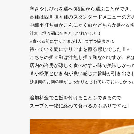
辛さやしびれを選べ3段回から選ぶことができ
🍜麺は四川担々麺のスタンダードメニューの方
中細平打ち麺かこんにゃく麺かどちらか
選べる感
汁無し坦々麺は辛さとしびれでした！
⭐食べる前にすりごまが1人1つずつ提供され
待っている間にすりごまを擦る感じでした🥄⭐
こちらの担々麺は汁無し担々麺なのですが、
私
店内の冷房が涼しく食べやすい味で美味しかっ
🥬小松菜とひき肉が良い感じに旨味が引き出さ
ひき肉のお肉の味が
しっかりとされていておいしかった
追加料金でご飯を付けることもできるので
スープと一緒に絡めて食べるのもありですね！