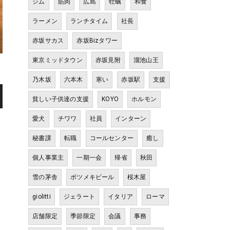
ジム
筋肉
広島
牡蠣
和食
ラーメン
ランチタイム
社長
赤坂サカス
赤坂Bizタワー
東京ミッドタウン
赤坂見附
溜池山王
乃木坂
六本木
寒い
赤坂駅
支援
貧しい子供達の支援
KOYO
ホルモン
愛犬
チワワ
社員
インターン
秘書課
転職
コールセンター
癒し
個人事業主
一期一会
帰省
秋田
雪の茅舎
ボツメキビール
桜木屋
giolitti
ジェラート
イタリア
ローマ
店舗限定
季節限定
会議
事務