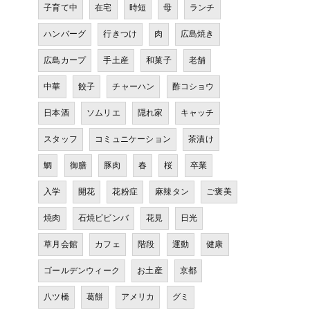
子育て中
在宅
時短
母
ランチ
ハンバーグ
行きつけ
肉
広島焼き
広島カープ
手土産
和菓子
老舗
中華
餃子
チャーハン
酢コショウ
日本酒
ソムリエ
隠れ家
キャッチ
スタッフ
コミュニケーション
茶漬け
鯛
御膳
豚肉
春
桜
卒業
入学
開花
花粉症
麻辣タン
ご褒美
焼肉
石焼ビビンバ
花見
日光
草月会館
カフェ
階段
運動
健康
ゴールデンウィーク
お土産
京都
八ツ橋
葛餅
アメリカ
グミ