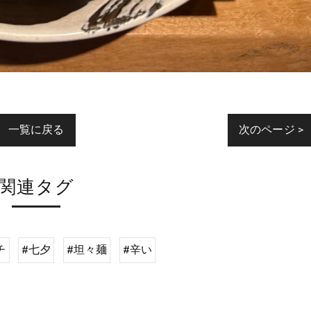
一覧に戻る
次のページ >
関連タグ
チ
#七夕
#坦々麺
#辛い