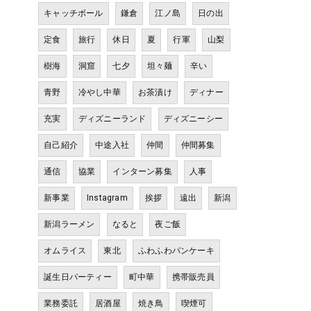
キャッチボール
鎌倉
江ノ島
日の出
定食
旅行
休日
夏
行軍
山梨
樹海
洞窟
七夕
坦々麺
辛い
青野
冷やし中華
お茶漬け
ディナー
充実
ディズニーランド
ディズニーシー
自己紹介
中途入社
仲間
仲間募集
通信
協業
インターン募集
人事
新事業
Instagram
挨拶
遠出
新潟
新潟ラーメン
なると
夜ご飯
オムライス
東北
ふわふわパンケーキ
誕生日パーティー
町中華
携帯販売員
業務委託
居酒屋
焼き鳥
喫煙可