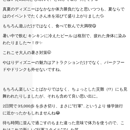
真夏のディズニーはなかなか体力勝負だなと思いつつも、夏ならで
はのイベントでたくさん水を浴びて盛り上がりました💦
もちろん遊ぶだけではなく、食べて飲んで大満喫😋
暑い中で飲む キンキンに冷えたビール は格別で、疲れた身体に染み
わたりました〜！🍺✨
これこそ大人の暑さ対策🤭
やはりディズニーの魅力はアトラクションだけでなく、パークフー
ドやドリンクも外せないですね。
もちろん楽しいことばかりではなく、ちょっとした災難（!?）にも見
舞われたりしましたが、それも含めて良い思い出に。
2日間で 35,000歩 を歩き切り、まさに“行軍”…というより 修学旅行
に近かったかもしれませんね😂
待ち時間に並んで過ごすのもまた違った意味で体力を使うので、こ
れはこれで新しい“行軍スタイル”でした笑