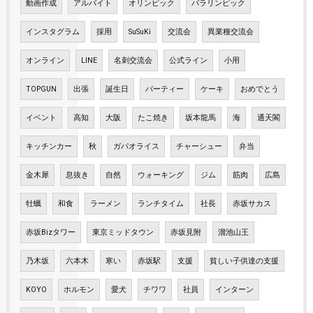
動画作成
アルバイト
オリンピック
パラリンピック
インスタグラム
採用
SuSuKi
交流会
異業種交流会
オンライン
LINE
名刺交流会
公式ライン
小用
TOPGUN
出張
誕生日
パーティー
ケーキ
おめでとう
イベント
高知
大阪
たこ焼き
坂本龍馬
海
通天閣
キッチンカー
秋
ガパオライス
チャーシュー
弁当
金木犀
息抜き
自然
ウォーキング
ジム
筋肉
広島
牡蠣
和食
ラーメン
ランチタイム
社長
赤坂サカス
赤坂Bizタワー
東京ミッドタウン
赤坂見附
溜池山王
乃木坂
六本木
寒い
赤坂駅
支援
貧しい子供達の支援
KOYO
ホルモン
愛犬
チワワ
社員
インターン