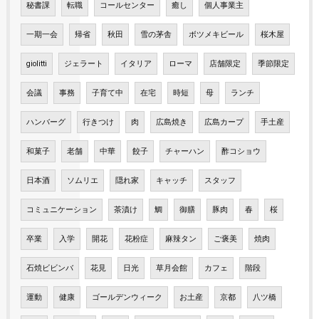
秘書課
転職
コールセンター
癒し
個人事業主
一期一会
帰省
秋田
雪の茅舎
ボツメキビール
桜木屋
giolitti
ジェラート
イタリア
ローマ
店舗限定
季節限定
会議
事務
子育て中
在宅
時短
母
ランチ
ハンバーグ
行きつけ
肉
広島焼き
広島カープ
手土産
和菓子
老舗
中華
餃子
チャーハン
酢コショウ
日本酒
ソムリエ
隠れ家
キャッチ
スタッフ
コミュニケーション
茶漬け
鯛
御膳
豚肉
春
桜
卒業
入学
開花
花粉症
麻辣タン
ご褒美
焼肉
石焼ビビンバ
花見
日光
草月会館
カフェ
階段
運動
健康
ゴールデンウィーク
お土産
京都
八ツ橋