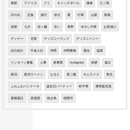
葛餅
アメリカ
グミ
キャッチボール
鎌倉
江ノ島
日の出
定食
旅行
休日
夏
行軍
山梨
樹海
洞窟
七夕
坦々麺
辛い
青野
冷やし中華
お茶漬け
ディナー
充実
ディズニーランド
ディズニーシー
自己紹介
中途入社
仲間
仲間募集
通信
協業
インターン募集
人事
新事業
Instagram
挨拶
遠出
新潟
新潟ラーメン
なると
夜ご飯
オムライス
東北
ふわふわパンケーキ
誕生日パーティー
町中華
携帯販売員
業務委託
居酒屋
焼き鳥
喫煙可