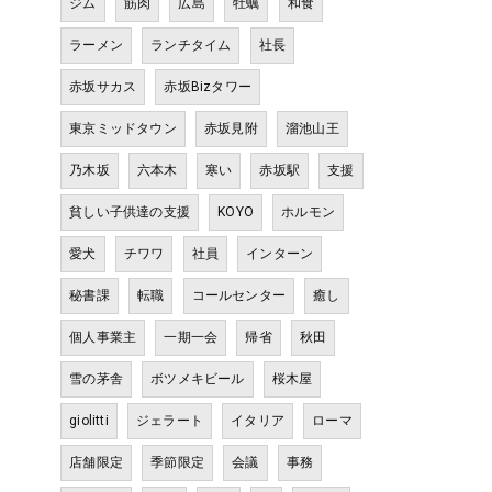
ジム
筋肉
広島
牡蠣
和食
ラーメン
ランチタイム
社長
赤坂サカス
赤坂Bizタワー
東京ミッドタウン
赤坂見附
溜池山王
乃木坂
六本木
寒い
赤坂駅
支援
貧しい子供達の支援
KOYO
ホルモン
愛犬
チワワ
社員
インターン
秘書課
転職
コールセンター
癒し
個人事業主
一期一会
帰省
秋田
雪の茅舎
ボツメキビール
桜木屋
giolitti
ジェラート
イタリア
ローマ
店舗限定
季節限定
会議
事務