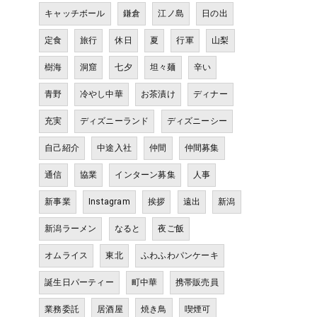
キャッチボール
鎌倉
江ノ島
日の出
定食
旅行
休日
夏
行軍
山梨
樹海
洞窟
七夕
坦々麺
辛い
青野
冷やし中華
お茶漬け
ディナー
充実
ディズニーランド
ディズニーシー
自己紹介
中途入社
仲間
仲間募集
通信
協業
インターン募集
人事
新事業
Instagram
挨拶
遠出
新潟
新潟ラーメン
なると
夜ご飯
オムライス
東北
ふわふわパンケーキ
誕生日パーティー
町中華
携帯販売員
業務委託
居酒屋
焼き鳥
喫煙可