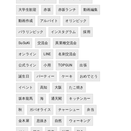
大学生歓迎
赤坂
赤坂ランチ
動画編集
動画作成
アルバイト
オリンピック
パラリンピック
インスタグラム
採用
SuSuKi
交流会
異業種交流会
オンライン
LINE
名刺交流会
公式ライン
小用
TOPGUN
出張
誕生日
パーティー
ケーキ
おめでとう
イベント
高知
大阪
たこ焼き
坂本龍馬
海
通天閣
キッチンカー
秋
ガパオライス
チャーシュー
弁当
金木犀
息抜き
自然
ウォーキング