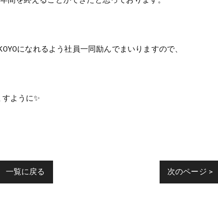
1年間を終えることができたと思っております。
KOYOになれるよう社員一同励んでまいりますので、
。
ますように✨
一覧に戻る
次のページ >