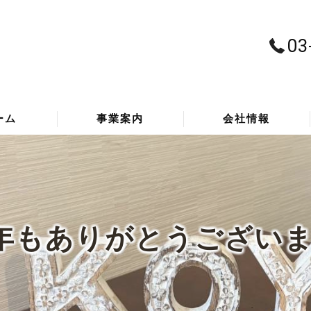
03
ーム
事業案内
会社情報
通信事業
代表挨拶
BPO・アウトソーシング事業
主要取引先
5年もありがとうございま
代理店商材