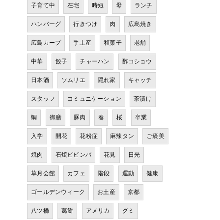
子育て中
在宅
時短
母
ランチ
ハンバーグ
行きつけ
肉
広島焼き
広島カープ
手土産
和菓子
老舗
中華
餃子
チャーハン
酢コショウ
日本酒
ソムリエ
隠れ家
キャッチ
スタッフ
コミュニケーション
茶漬け
鯛
御膳
豚肉
春
桜
卒業
入学
開花
花粉症
麻辣タン
ご褒美
焼肉
石焼ビビンバ
花見
日光
草月会館
カフェ
階段
運動
健康
ゴールデンウィーク
お土産
京都
八ツ橋
葛餅
アメリカ
グミ