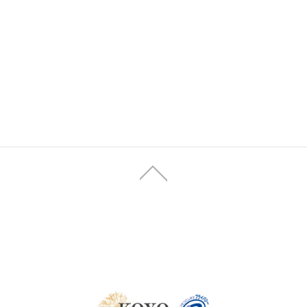
トソーシング事業
代理店商材
会社情報
会社概要
沿革
人一覧
採用Q&A
採用申込
お問い合わせ
プライバシー