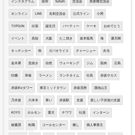
インスタグラム
採用
SuSuKi
交流会
異業種交流会
オンライン
LINE
名刺交流会
公式ライン
小用
TOPGUN
出張
誕生日
パーティー
ケーキ
おめでとう
イベント
高知
大阪
たこ焼き
坂本龍馬
海
通天閣
キッチンカー
秋
ガパオライス
チャーシュー
弁当
金木犀
息抜き
自然
ウォーキング
ジム
筋肉
広島
牡蠣
和食
ラーメン
ランチタイム
社長
赤坂サカス
赤坂Bizタワー
東京ミッドタウン
赤坂見附
溜池山王
乃木坂
六本木
寒い
赤坂駅
支援
貧しい子供達の支援
KOYO
ホルモン
愛犬
チワワ
社員
インターン
秘書課
転職
コールセンター
癒し
個人事業主