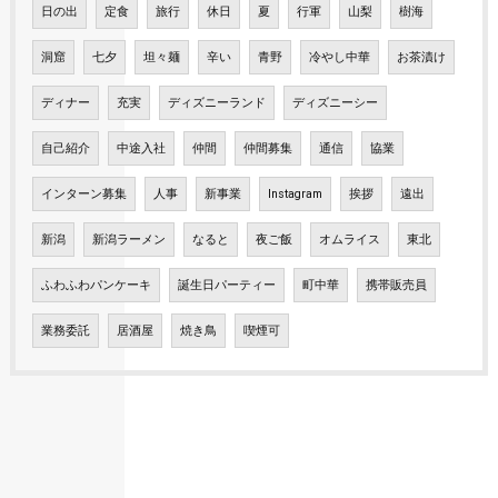
日の出
定食
旅行
休日
夏
行軍
山梨
樹海
洞窟
七夕
坦々麺
辛い
青野
冷やし中華
お茶漬け
ディナー
充実
ディズニーランド
ディズニーシー
自己紹介
中途入社
仲間
仲間募集
通信
協業
インターン募集
人事
新事業
Instagram
挨拶
遠出
新潟
新潟ラーメン
なると
夜ご飯
オムライス
東北
ふわふわパンケーキ
誕生日パーティー
町中華
携帯販売員
業務委託
居酒屋
焼き鳥
喫煙可