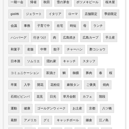
一期一会
帰省
秋田
雪の茅舎
ボツメキビール
桜木屋
giolitti
ジェラート
イタリア
ローマ
店舗限定
季節限定
会議
事務
子育て中
在宅
時短
母
ランチ
ハンバーグ
行きつけ
肉
広島焼き
広島カープ
手土産
和菓子
老舗
中華
餃子
チャーハン
酢コショウ
日本酒
ソムリエ
隠れ家
キャッチ
スタッフ
コミュニケーション
茶漬け
鯛
御膳
豚肉
春
桜
卒業
入学
開花
花粉症
麻辣タン
ご褒美
焼肉
石焼ビビンバ
花見
日光
草月会館
カフェ
階段
運動
健康
ゴールデンウィーク
お土産
京都
八ツ橋
葛餅
アメリカ
グミ
キャッチボール
鎌倉
江ノ島